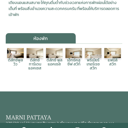
เตียงนอนแสนสบาย ให้คุณดื่มด่ำกับช่วงเวลาแห่งการพักผ่อนได้อย่าง
เต็มที่ พร้อมสิ่งอำนวยความสะดวกครบครัน ที่พร้อมให้บริการตลอดการ
เข้าพัก
ห้องพัก
ดีลักซ์พูล
ดีลักซ์
ดีลักซ์ พูล
เอ็กซ์คลู
พรีเมียร์
แฟมิลี่
วิว
การ์เดน
แอคเซส
ซีฟ สวีท
เทอร์เรซ
สวีท
แอคเซส
สวีท
MARNI PATTAYA
378/39 หมู่ 12 เกษตรสิน ซอย 2 ตำบลหนองปรือ อำเภอบางละมุง